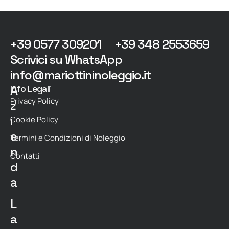
+39 0577 309201
+39 348 2553659
Scrivici su WhatsApp
info@mariottininoleggio.it
A
Info Legali
Privacy Policy
z
i
Cookie Policy
e
Termini e Condizioni di Noleggio
n
Contatti
d
a
L
a