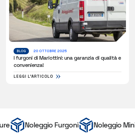
BLOG
20 OTTOBRE 2025
I furgoni di Mariottini: una garanzia di qualità e
convenienza!
LEGGI L'ARTICOLO
e
Noleggio Furgoni
Noleggio Miniva