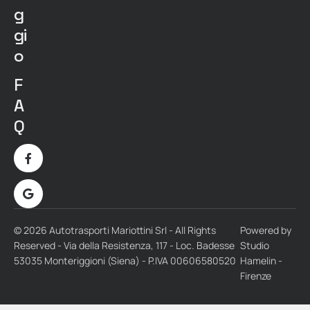
g
gi
o
F
A
Q
© 2026 Autotrasporti Mariottini Srl - All Rights
Powered by
Reserved - Via della Resistenza, 117 - Loc. Badesse
Studio
53035 Monteriggioni (Siena) - P.IVA 00606580520
Hamelin -
Firenze