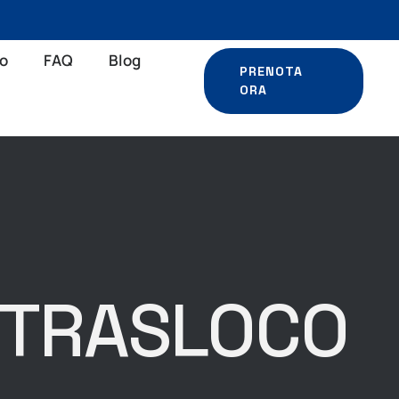
io
FAQ
Blog
PRENOTA
ORA
N TRASLOCO