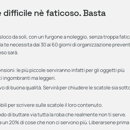
 difficile nè faticoso. Basta
asloco da soli, con un furgone a noleggio, senza troppa fatic
da te necessita dai 30 ai 60 giorni di organizzazione prevent
oso sarà.
sioni: le più piccole serviranno infatti per gli oggetti più
ti ingombranti ma leggeri.
vo di buona qualità. Servirà per chiudere le scatole sia sotto
bili per scrivere sulle scatole il loro contenuto.
do di buttare via tutta la roba che realmente non ti serve.
ra un 20% di cose che non ci servono più. Liberarsene prima