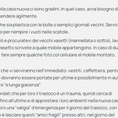
la casa nuova ci sono gradini. In quel caso, avrai bisogno d
 scendere agilmente.
he sia plastica con le bolle o semplici giornali vecchi. Serv
o per riempire i vuoti nelle scatole.
li e procuratevi dei vecchi vasetti (marmellata o sottoli, lav
i vasetto scrivete a quale mobile appartengono. In caso di d
i fare sempre qualche foto col cellulare al mobile montato,
che vi serviranno nell’immediato: vestiti, caffettiera, pent
 dovranno essere portate per ultime e possibilmente in au
e “a lunga giacenza”.
ordati che per loro il trasloco è un trauma, quindi cerca di
 fino all’ultimo e di apprestare i loro ambienti nella nuova cas
oro una “valigia” d’emergenza per il giorno del trasloco, con
 è lasciare questi “amici fragili” presso altri, nel giorno del