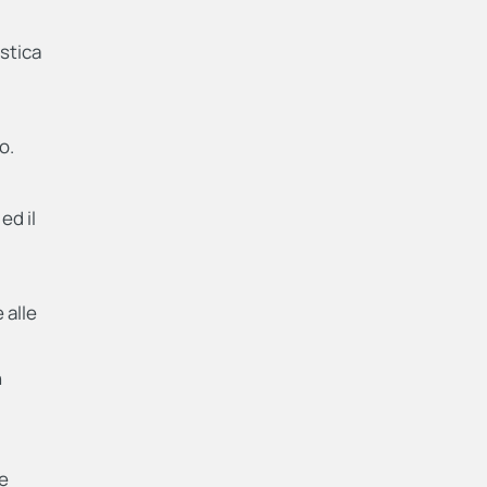
astica
o.
ed il
,
 alle
n
te