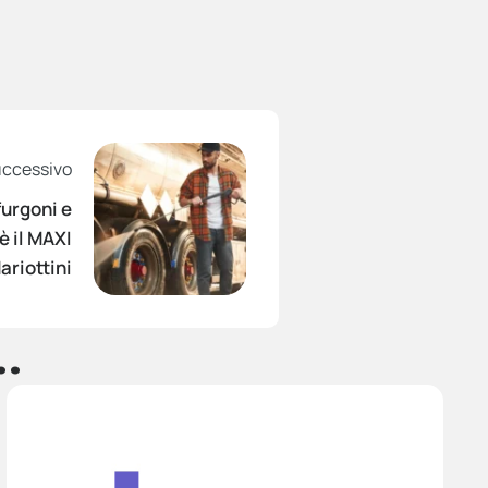
uccessivo
furgoni e
è il MAXI
ariottini
.