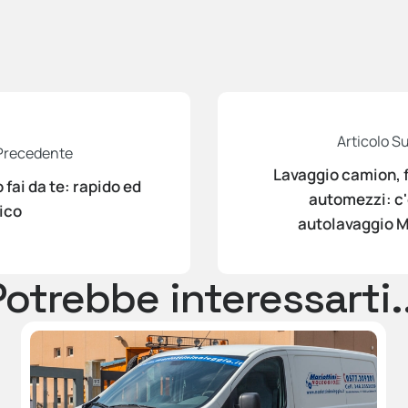
Articolo S
 Precedente
Lavaggio camion, 
 fai da te: rapido ed
automezzi: c'
ico
autolavaggio M
Potrebbe interessarti..