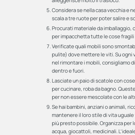
alleggerisce molto il trasloco.
Considera se nella casa vecchia e nel
scala a tre ruote per poter salire e
Procurati materiale da imballaggio, c
per impacchetta tutte le cose fragili 
Verificate quali mobili sono smontabi
pulite) dove mettere le viti. Su ogn
nel rimontare i mobili, consigliamo d
dentro e fuori.
Lasciate un paio di scatole con cose 
per cucinare, roba da bagno. Queste
per non essere mescolate con le altr
Se hai bambini, anziani o animali, ric
mantenere il loro stile di vita uguale
più presto possibile. Organizza per l
acqua, giocattoli, medicinali. L’ideale