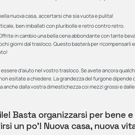
nella nuova casa, accertarsi che sia vuota e pulita!
icale, ben imballati con pluribolle e retro contro retro.
! Offrite in cambio una bella cena abbondante con tante be
a pochi giorni dal trasloco. Questo basterà per ricompensarli e
nto!
o essere d’aiuto nel vostro trasloco. Se avete ancora qualc
 non esitate a chiedere. La grandezza del furgone dipende 
a anche dalla vostra dimestichezza coi mezzi grossi e dalle
cile! Basta organizzarsi per bene e
irsi un po’! Nuova casa, nuova vita