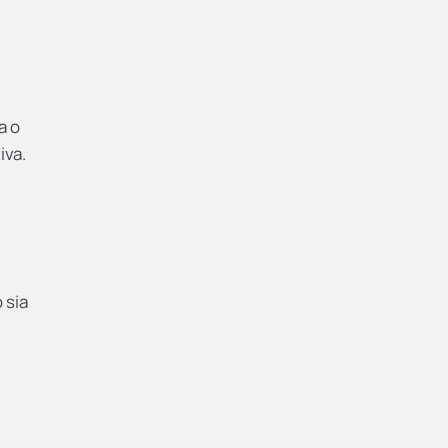
a o
iva.
 sia