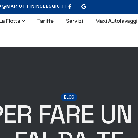
O@MARIOTTININOLEGGIO.IT
La Flotta
Tariffe
Servizi
Maxi Autolavagg
BLOG
PER FARE U