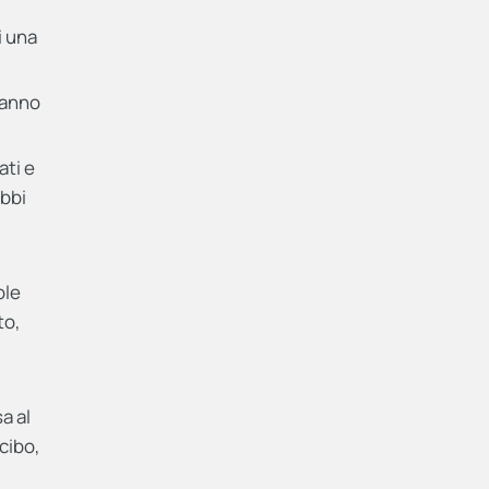
i una
iranno
ati e
ubbi
ole
to,
a al
 cibo,