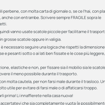
ili perbene, con molta carta di giornale o, se ce l’hai, con pl
gili, anche con entrambe. Scrivere sempre FRAGILE sopra le
tti.
, quindi vanno usate scatole piccole per facilitarne il trasport
in grosse scatole oppure in valigia.
, è necessario seguire una logica che rispetti la dimensione 
e e pesanti sotto o ai lati ben fissate e le cose più leggere
ne, elastiche e non, per fissare sia il mobilio sia le scatole
uovere il meno possibile durante il trasporto.
con molta cautela, per non farsi male durante il trasloco. U
o utile per evitare di farsi male o di affaticarsi troppo.
arli prima! Li innaffierete nella casa nuova!
, accertatevi che sia completamente vuota (e possibilmen